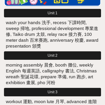
Unit 1
wash your hands 洗手, recess 下課時間,
sweep 掃地, professional development 專業進
修, Taiko drum 太鼓, relay race 接力賽, 100
meter dash 百米賽跑, anniversary 校慶, award
presentation 頒獎
Unit 2
morning assembly 晨會, booth 攤位, weekly
English 每週英語, calligraphy 書法, Christmas
wreath 聖誕花環, prepare 準備, run 跑步, art
exhibition 畫展
,
pho 河粉
Unit 3
workout 運動, moon lute 月琴, advanced 進階